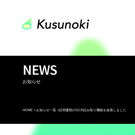
コ
ン
NEWS
テ
ン
ツ
お知らせ
へ
ス
キ
ッ
プ
HOME >
お知らせ一覧 >
証明書類のOCR読み取り機能を改善しました